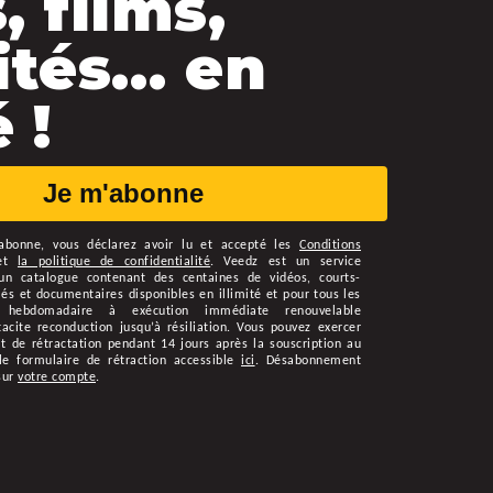
, films,
ités… en
 !
Je m'abonne
abonne
, vous déclarez avoir lu et accepté les
Conditions
et
la politique de confidentialité
.
Veedz est un service
n catalogue contenant des centaines de vidéos, courts-
s et documentaires disponibles en illimité et pour tous les
 hebdomadaire à exécution immédiate renouvelable
cite reconduction jusqu’à résiliation. Vous pouvez exercer
t de rétractation pendant 14 jours après la souscription au
le formulaire de rétraction accessible
ici
. Désabonnement
sur
votre compte
.