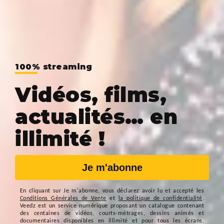
100% streaming
Vidéos, films,
actualités… en
illimité !
Je m'abonne
En cliquant sur
Je m'abonne
, vous déclarez avoir lu et accepté les
Conditions Générales de Vente
et
la politique de confidentialité
.
Veedz est un service numérique proposant un catalogue contenant
des centaines de vidéos, courts-métrages, dessins animés et
documentaires disponibles en illimité et pour tous les écrans.