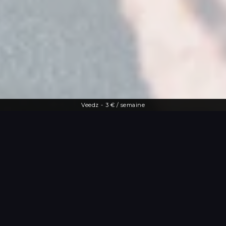
Veedz
-
3 € / semaine
Une offre diversifiée
Le streaming à
portée de main
De la dernière actu people aux vidéos
les plus drôles, Veedz répond à toutes
les envies. Tutos maquillage, TV en