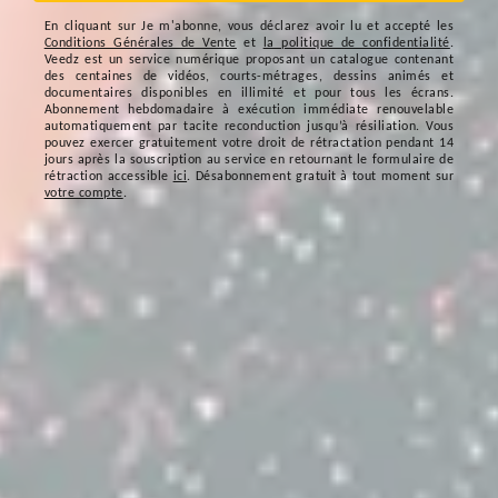
En cliquant sur
Je m'abonne
, vous déclarez avoir lu et accepté les
Conditions Générales de Vente
et
la politique de confidentialité
.
Veedz est un service numérique proposant un catalogue contenant
des centaines de vidéos, courts-métrages, dessins animés et
documentaires disponibles en illimité et pour tous les écrans.
Abonnement hebdomadaire à exécution immédiate renouvelable
automatiquement par tacite reconduction jusqu’à résiliation. Vous
pouvez exercer gratuitement votre droit de rétractation pendant 14
jours après la souscription au service en retournant le formulaire de
rétraction accessible
ici
. Désabonnement gratuit à tout moment sur
votre compte
.