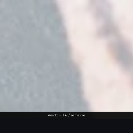
Veedz
-
3 € / semaine
Une offre diversifiée