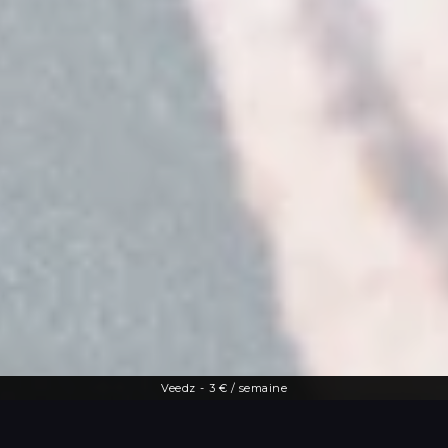
Veedz
-
3 € / semaine
Une offre diversifiée