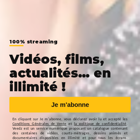
100% streaming
Vidéos, films,
actualités… en
illimité !
Je m'abonne
En cliquant sur
Je m'abonne
, vous déclarez avoir lu et accepté les
Conditions Générales de Vente
et
la politique de confidentialité
.
Veedz est un service numérique proposant un catalogue contenant
des centaines de vidéos, courts-métrages, dessins animés et
documentaires disponibles en illimité et pour tous les écrans.