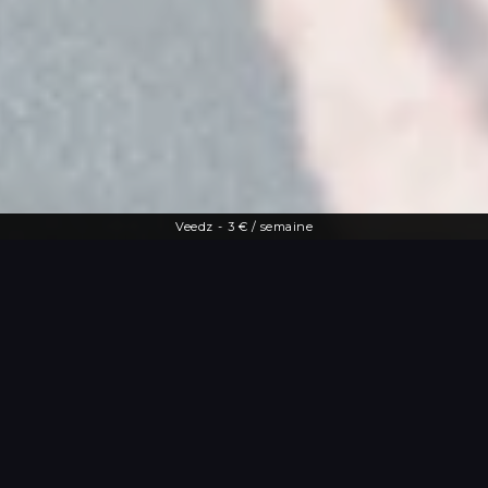
Veedz
-
3 € / semaine
Une offre diversifiée
Le streaming à
portée de main
De la dernière actu people aux vidéos
les plus drôles, Veedz répond à toutes
les envies. Tutos maquillage, TV en