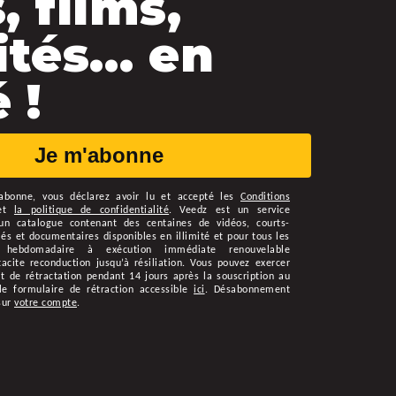
, films,
ités… en
 !
Je m'abonne
abonne
, vous déclarez avoir lu et accepté les
Conditions
et
la politique de confidentialité
.
Veedz est un service
n catalogue contenant des centaines de vidéos, courts-
s et documentaires disponibles en illimité et pour tous les
 hebdomadaire à exécution immédiate renouvelable
cite reconduction jusqu’à résiliation. Vous pouvez exercer
t de rétractation pendant 14 jours après la souscription au
le formulaire de rétraction accessible
ici
. Désabonnement
sur
votre compte
.