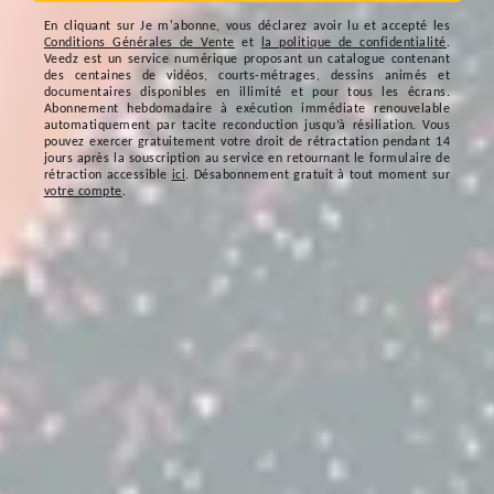
En cliquant sur
Je m'abonne
, vous déclarez avoir lu et accepté les
Conditions Générales de Vente
et
la politique de confidentialité
.
Veedz est un service numérique proposant un catalogue contenant
des centaines de vidéos, courts-métrages, dessins animés et
documentaires disponibles en illimité et pour tous les écrans.
Abonnement hebdomadaire à exécution immédiate renouvelable
automatiquement par tacite reconduction jusqu’à résiliation. Vous
pouvez exercer gratuitement votre droit de rétractation pendant 14
jours après la souscription au service en retournant le formulaire de
rétraction accessible
ici
. Désabonnement gratuit à tout moment sur
votre compte
.