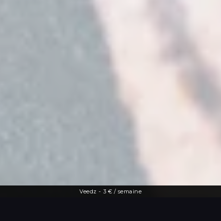
Veedz
-
3 € / semaine
Une offre diversifiée