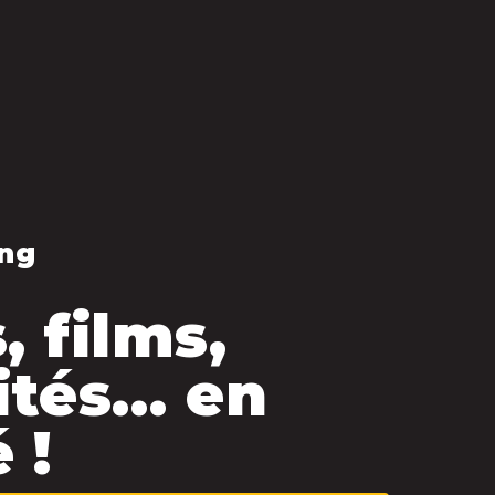
ng
, films,
ités… en
 !