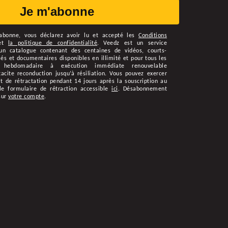
Je m'abonne
abonne
, vous déclarez avoir lu et accepté les
Conditions
et
la politique de confidentialité
.
Veedz est un service
n catalogue contenant des centaines de vidéos, courts-
s et documentaires disponibles en illimité et pour tous les
 hebdomadaire à exécution immédiate renouvelable
cite reconduction jusqu’à résiliation. Vous pouvez exercer
t de rétractation pendant 14 jours après la souscription au
le formulaire de rétraction accessible
ici
. Désabonnement
sur
votre compte
.