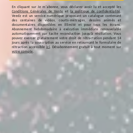
En cliquant sur
Je m'abonne
, vous déclarez avoir lu et accepté les
Conditions Générales de Vente
et
la politique de confidentialité
.
Veedz est un service numérique proposant un catalogue contenant
des centaines de vidéos, courts-métrages, dessins animés et
documentaires disponibles en illimité et pour tous les écrans.
Abonnement hebdomadaire à exécution immédiate renouvelable
automatiquement par tacite reconduction jusqu’à résiliation. Vous
pouvez exercer gratuitement votre droit de rétractation pendant 14
jours après la souscription au service en retournant le formulaire de
rétraction accessible
ici
. Désabonnement gratuit à tout moment sur
votre compte
.