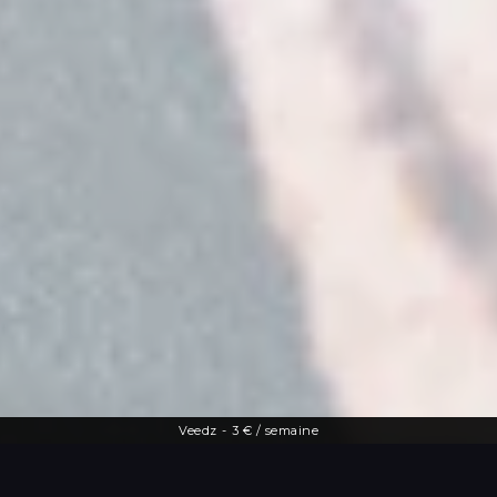
Veedz
-
3 € / semaine
Une offre diversifiée