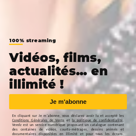
100% streaming
Vidéos, films,
actualités… en
illimité !
Je m'abonne
En cliquant sur
Je m'abonne
, vous déclarez avoir lu et accepté les
Conditions Générales de Vente
et
la politique de confidentialité
.
Veedz est un service numérique proposant un catalogue contenant
des centaines de vidéos, courts-métrages, dessins animés et
documentaires disponibles en illimité et pour tous les écrans.