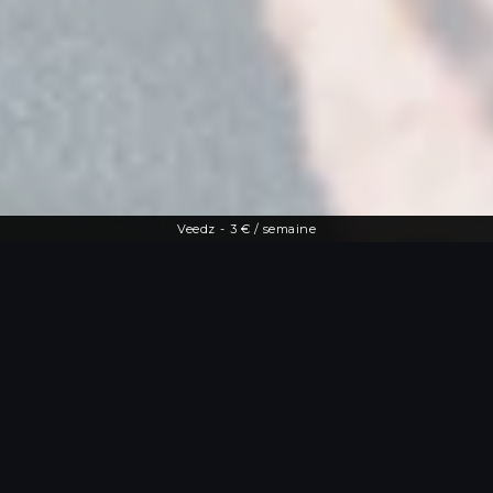
Veedz
-
3 € / semaine
Une offre diversifiée
Le streaming à
portée de main
De la dernière actu people aux vidéos
les plus drôles, Veedz répond à toutes
les envies. Tutos maquillage, TV en