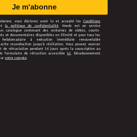
Je m'abonne
abonne
, vous déclarez avoir lu et accepté les
Conditions
et
la politique de confidentialité
.
Veedz est un service
n catalogue contenant des centaines de vidéos, courts-
s et documentaires disponibles en illimité et pour tous les
 hebdomadaire à exécution immédiate renouvelable
cite reconduction jusqu’à résiliation. Vous pouvez exercer
t de rétractation pendant 14 jours après la souscription au
le formulaire de rétraction accessible
ici
. Désabonnement
sur
votre compte
.