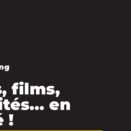
ng
, films,
ités… en
 !