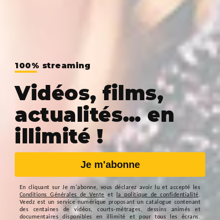
100% streaming
Vidéos, films,
actualités… en
illimité !
Je m'abonne
En cliquant sur
Je m'abonne
, vous déclarez avoir lu et accepté les
Conditions Générales de Vente
et
la politique de confidentialité
.
Veedz est un service numérique proposant un catalogue contenant
des centaines de vidéos, courts-métrages, dessins animés et
documentaires disponibles en illimité et pour tous les écrans.