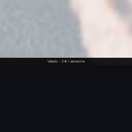
Veedz
-
3 € / semaine
Une offre diversifiée
Le streaming à
portée de main
De la dernière actu people aux vidéos
les plus drôles, Veedz répond à toutes
les envies. Tutos maquillage, TV en