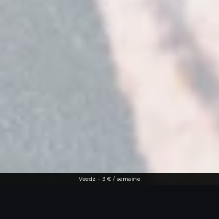
Veedz
-
3 € / semaine
Une offre diversifiée