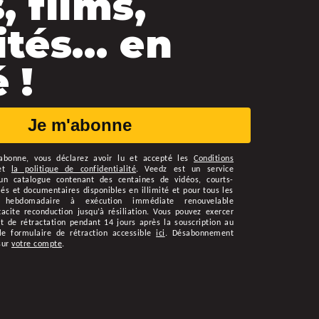
, films,
ités… en
 !
Je m'abonne
abonne
, vous déclarez avoir lu et accepté les
Conditions
et
la politique de confidentialité
.
Veedz est un service
n catalogue contenant des centaines de vidéos, courts-
s et documentaires disponibles en illimité et pour tous les
 hebdomadaire à exécution immédiate renouvelable
cite reconduction jusqu’à résiliation. Vous pouvez exercer
t de rétractation pendant 14 jours après la souscription au
le formulaire de rétraction accessible
ici
. Désabonnement
sur
votre compte
.