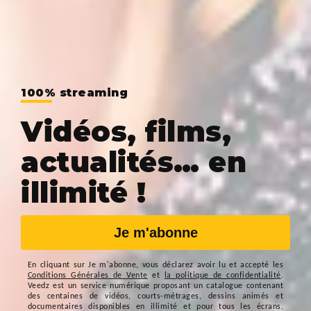
100% streaming
Vidéos, films,
actualités… en
illimité !
Je m'abonne
En cliquant sur
Je m'abonne
, vous déclarez avoir lu et accepté les
Conditions Générales de Vente
et
la politique de confidentialité
.
Veedz est un service numérique proposant un catalogue contenant
des centaines de vidéos, courts-métrages, dessins animés et
documentaires disponibles en illimité et pour tous les écrans.