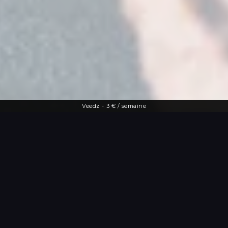
Veedz
-
3 € / semaine
Une offre diversifiée
Le streaming à
portée de main
De la dernière actu people aux vidéos
les plus drôles, Veedz répond à toutes
les envies. Tutos maquillage, TV en