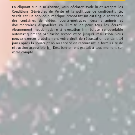
En cliquant sur
Je m'abonne
, vous déclarez avoir lu et accepté les
Conditions Générales de Vente
et
la politique de confidentialité
.
Veedz est un service numérique proposant un catalogue contenant
des centaines de vidéos, courts-métrages, dessins animés et
documentaires disponibles en illimité et pour tous les écrans.
Abonnement hebdomadaire à exécution immédiate renouvelable
automatiquement par tacite reconduction jusqu’à résiliation. Vous
pouvez exercer gratuitement votre droit de rétractation pendant 14
jours après la souscription au service en retournant le formulaire de
rétraction accessible
ici
. Désabonnement gratuit à tout moment sur
votre compte
.