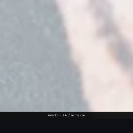
Veedz
-
3 € / semaine
Une offre diversifiée