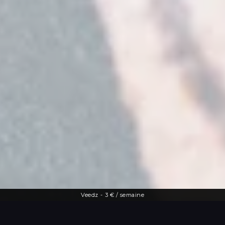
Veedz
-
3 € / semaine
Une offre diversifiée