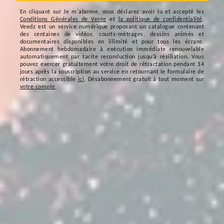
En cliquant sur
Je m'abonne
, vous déclarez avoir lu et accepté les
Conditions Générales de Vente
et
la politique de confidentialité
.
Veedz est un service numérique proposant un catalogue contenant
des centaines de vidéos, courts-métrages, dessins animés et
documentaires disponibles en illimité et pour tous les écrans.
Abonnement hebdomadaire à exécution immédiate renouvelable
automatiquement par tacite reconduction jusqu’à résiliation. Vous
pouvez exercer gratuitement votre droit de rétractation pendant 14
jours après la souscription au service en retournant le formulaire de
rétraction accessible
ici
. Désabonnement gratuit à tout moment sur
votre compte
.