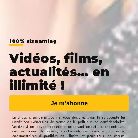
100% streaming
Vidéos, films,
actualités… en
illimité !
Je m'abonne
En cliquant sur
Je m'abonne
, vous déclarez avoir lu et accepté les
Conditions Générales de Vente
et
la politique de confidentialité
.
Veedz est un service numérique proposant un catalogue contenant
des centaines de vidéos, courts-métrages, dessins animés et
documentaires disponibles en illimité et pour tous les écrans.