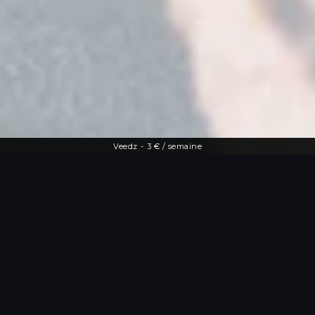
Veedz
-
3 € / semaine
Une offre diversifiée
Le streaming à
portée de main
De la dernière actu people aux vidéos
les plus drôles, Veedz répond à toutes
les envies. Tutos maquillage, TV en