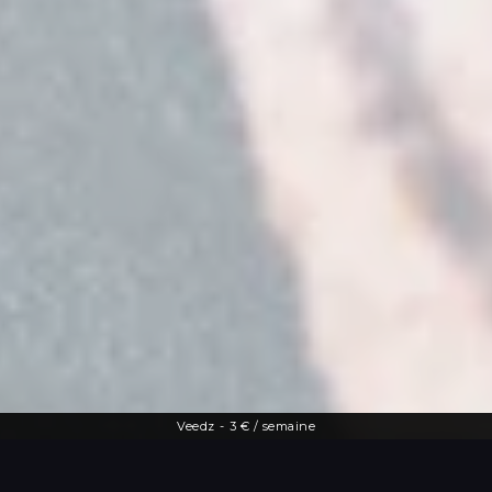
Veedz
-
3 € / semaine
Une offre diversifiée