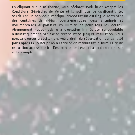
En cliquant sur
Je m'abonne
, vous déclarez avoir lu et accepté les
Conditions Générales de Vente
et
la politique de confidentialité
.
Veedz est un service numérique proposant un catalogue contenant
des centaines de vidéos, courts-métrages, dessins animés et
documentaires disponibles en illimité et pour tous les écrans.
Abonnement hebdomadaire à exécution immédiate renouvelable
automatiquement par tacite reconduction jusqu’à résiliation. Vous
pouvez exercer gratuitement votre droit de rétractation pendant 14
jours après la souscription au service en retournant le formulaire de
rétraction accessible
ici
. Désabonnement gratuit à tout moment sur
votre compte
.