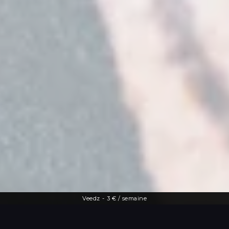
Veedz
-
3 € / semaine
Une offre diversifiée