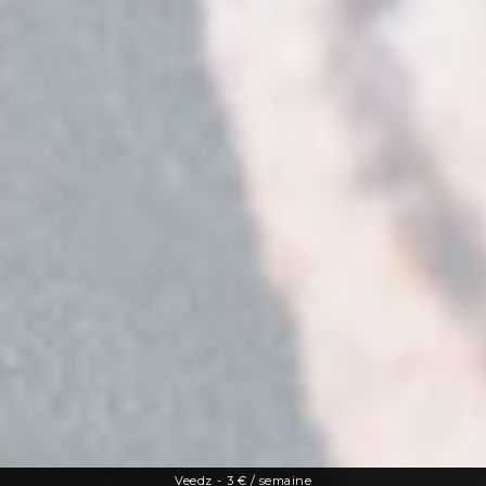
Veedz
-
3 € / semaine