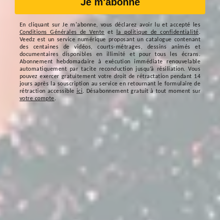
Je m'abonne
En cliquant sur
Je m'abonne
, vous déclarez avoir lu et accepté les
Conditions Générales de Vente
et
la politique de confidentialité
.
Veedz est un service numérique proposant un catalogue contenant
des centaines de vidéos, courts-métrages, dessins animés et
documentaires disponibles en illimité et pour tous les écrans.
Abonnement hebdomadaire à exécution immédiate renouvelable
automatiquement par tacite reconduction jusqu’à résiliation. Vous
pouvez exercer gratuitement votre droit de rétractation pendant 14
jours après la souscription au service en retournant le formulaire de
rétraction accessible
ici
. Désabonnement gratuit à tout moment sur
votre compte
.