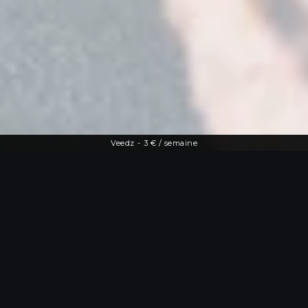
Veedz
-
3 € / semaine
Une offre diversifiée
Le streaming à
portée de main
De la dernière actu people aux vidéos
les plus drôles, Veedz répond à toutes
les envies. Tutos maquillage, TV en