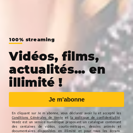
100% streaming
Vidéos, films,
actualités… en
illimité !
Je m'abonne
En cliquant sur
Je m'abonne
, vous déclarez avoir lu et accepté les
Conditions Générales de Vente
et
la politique de confidentialité
.
Veedz est un service numérique proposant un catalogue contenant
des centaines de vidéos, courts-métrages, dessins animés et
documentaires disponibles en illimité et pour tous les écrans.