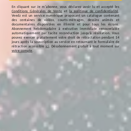
En cliquant sur
Je m'abonne
, vous déclarez avoir lu et accepté les
Conditions Générales de Vente
et
la politique de confidentialité
.
Veedz est un service numérique proposant un catalogue contenant
des centaines de vidéos, courts-métrages, dessins animés et
documentaires disponibles en illimité et pour tous les écrans.
Abonnement hebdomadaire à exécution immédiate renouvelable
automatiquement par tacite reconduction jusqu’à résiliation. Vous
pouvez exercer gratuitement votre droit de rétractation pendant 14
jours après la souscription au service en retournant le formulaire de
rétraction accessible
ici
. Désabonnement gratuit à tout moment sur
votre compte
.