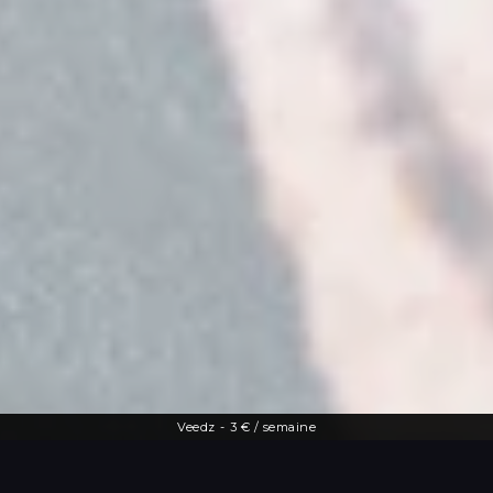
Veedz
-
3 € / semaine
Une offre diversifiée