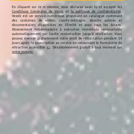
En cliquant sur
Je m'abonne
, vous déclarez avoir lu et accepté les
Conditions Générales de Vente
et
la politique de confidentialité
.
Veedz est un service numérique proposant un catalogue contenant
des centaines de vidéos, courts-métrages, dessins animés et
documentaires disponibles en illimité et pour tous les écrans.
Abonnement hebdomadaire à exécution immédiate renouvelable
automatiquement par tacite reconduction jusqu’à résiliation. Vous
pouvez exercer gratuitement votre droit de rétractation pendant 14
jours après la souscription au service en retournant le formulaire de
rétraction accessible
ici
. Désabonnement gratuit à tout moment sur
votre compte
.