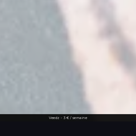
Veedz
-
3 € / semaine
Une offre diversifiée