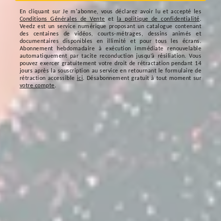
En cliquant sur
Je m'abonne
, vous déclarez avoir lu et accepté les
Conditions Générales de Vente
et
la politique de confidentialité
.
Veedz est un service numérique proposant un catalogue contenant
des centaines de vidéos, courts-métrages, dessins animés et
documentaires disponibles en illimité et pour tous les écrans.
Abonnement hebdomadaire à exécution immédiate renouvelable
automatiquement par tacite reconduction jusqu’à résiliation. Vous
pouvez exercer gratuitement votre droit de rétractation pendant 14
jours après la souscription au service en retournant le formulaire de
rétraction accessible
ici
. Désabonnement gratuit à tout moment sur
votre compte
.