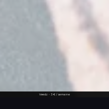
Veedz
-
3 € / semaine
Une offre diversifiée