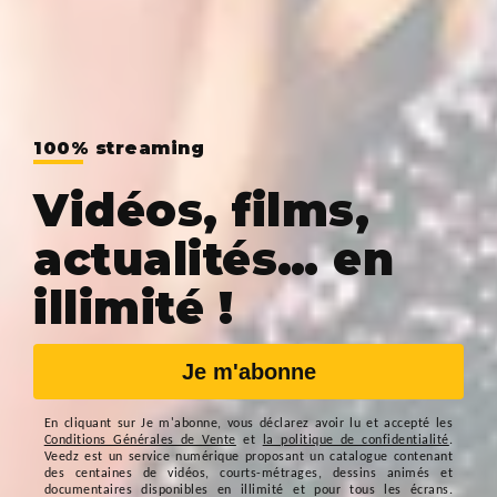
100% streaming
Vidéos, films,
actualités… en
illimité !
Je m'abonne
En cliquant sur
Je m'abonne
, vous déclarez avoir lu et accepté les
Conditions Générales de Vente
et
la politique de confidentialité
.
Veedz est un service numérique proposant un catalogue contenant
des centaines de vidéos, courts-métrages, dessins animés et
documentaires disponibles en illimité et pour tous les écrans.