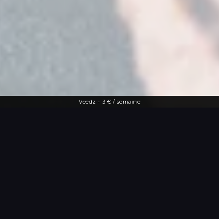
Veedz
-
3 € / semaine
Une offre diversifiée
Le streaming à
portée de main
De la dernière actu people aux vidéos
les plus drôles, Veedz répond à toutes
les envies. Tutos maquillage, TV en