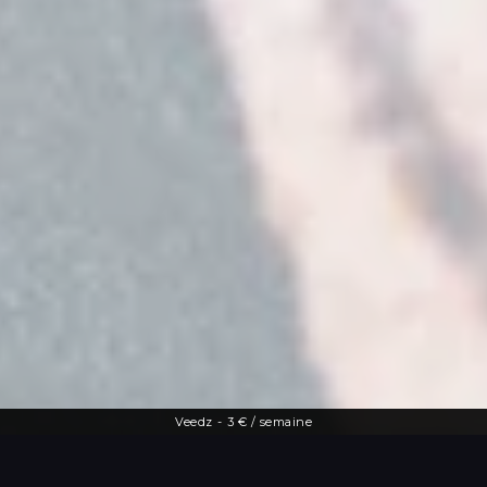
Veedz
-
3 € / semaine
Une offre diversifiée