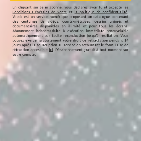
En cliquant sur
Je m'abonne
, vous déclarez avoir lu et accepté les
Conditions Générales de Vente
et
la politique de confidentialité
.
Veedz est un service numérique proposant un catalogue contenant
des centaines de vidéos, courts-métrages, dessins animés et
documentaires disponibles en illimité et pour tous les écrans.
Abonnement hebdomadaire à exécution immédiate renouvelable
automatiquement par tacite reconduction jusqu’à résiliation. Vous
pouvez exercer gratuitement votre droit de rétractation pendant 14
jours après la souscription au service en retournant le formulaire de
rétraction accessible
ici
. Désabonnement gratuit à tout moment sur
votre compte
.