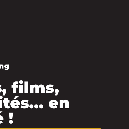
ng
, films,
ités… en
 !