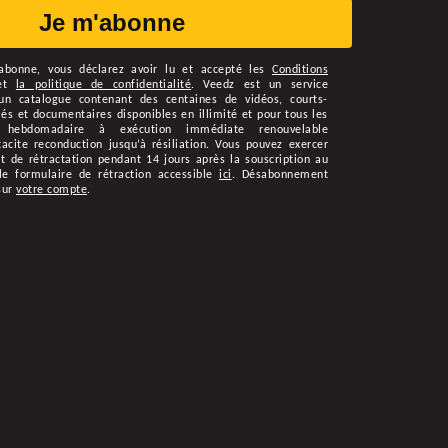
Je m'abonne
abonne
, vous déclarez avoir lu et accepté les
Conditions
et
la politique de confidentialité
.
Veedz est un service
n catalogue contenant des centaines de vidéos, courts-
s et documentaires disponibles en illimité et pour tous les
 hebdomadaire à exécution immédiate renouvelable
cite reconduction jusqu’à résiliation. Vous pouvez exercer
t de rétractation pendant 14 jours après la souscription au
le formulaire de rétraction accessible
ici
. Désabonnement
sur
votre compte
.