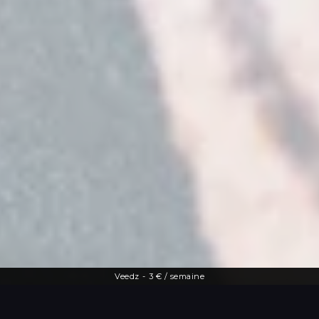
Veedz
-
3 € / semaine
Une offre diversifiée