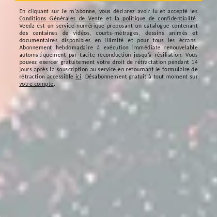
En cliquant sur
Je m'abonne
, vous déclarez avoir lu et accepté les
Conditions Générales de Vente
et
la politique de confidentialité
.
Veedz est un service numérique proposant un catalogue contenant
des centaines de vidéos, courts-métrages, dessins animés et
documentaires disponibles en illimité et pour tous les écrans.
Abonnement hebdomadaire à exécution immédiate renouvelable
automatiquement par tacite reconduction jusqu’à résiliation. Vous
pouvez exercer gratuitement votre droit de rétractation pendant 14
jours après la souscription au service en retournant le formulaire de
rétraction accessible
ici
. Désabonnement gratuit à tout moment sur
votre compte
.