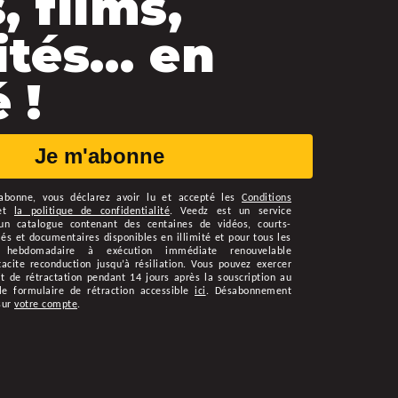
, films,
ités… en
 !
Je m'abonne
abonne
, vous déclarez avoir lu et accepté les
Conditions
et
la politique de confidentialité
.
Veedz est un service
n catalogue contenant des centaines de vidéos, courts-
s et documentaires disponibles en illimité et pour tous les
 hebdomadaire à exécution immédiate renouvelable
cite reconduction jusqu’à résiliation. Vous pouvez exercer
t de rétractation pendant 14 jours après la souscription au
le formulaire de rétraction accessible
ici
. Désabonnement
sur
votre compte
.