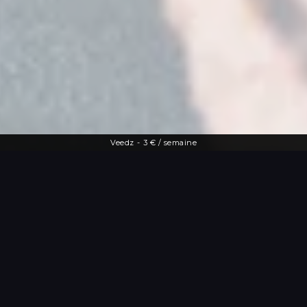
Veedz
-
3 € / semaine
Une offre diversifiée
Le streaming à
portée de main
De la dernière actu people aux vidéos
les plus drôles, Veedz répond à toutes
les envies. Tutos maquillage, TV en