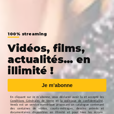
100% streaming
Vidéos, films,
actualités… en
illimité !
Je m'abonne
En cliquant sur
Je m'abonne
, vous déclarez avoir lu et accepté les
Conditions Générales de Vente
et
la politique de confidentialité
.
Veedz est un service numérique proposant un catalogue contenant
des centaines de vidéos, courts-métrages, dessins animés et
documentaires disponibles en illimité et pour tous les écrans.