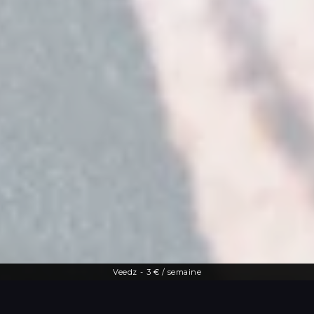
Veedz
-
3 € / semaine
Une offre diversifiée