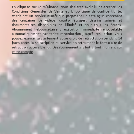
En cliquant sur
Je m'abonne
, vous déclarez avoir lu et accepté les
Conditions Générales de Vente
et
la politique de confidentialité
.
Veedz est un service numérique proposant un catalogue contenant
des centaines de vidéos, courts-métrages, dessins animés et
documentaires disponibles en illimité et pour tous les écrans.
Abonnement hebdomadaire à exécution immédiate renouvelable
automatiquement par tacite reconduction jusqu’à résiliation. Vous
pouvez exercer gratuitement votre droit de rétractation pendant 14
jours après la souscription au service en retournant le formulaire de
rétraction accessible
ici
. Désabonnement gratuit à tout moment sur
votre compte
.