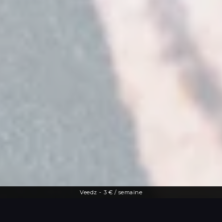
Veedz
-
3 € / semaine
Une offre diversifiée