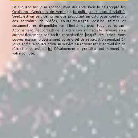
En cliquant sur
Je m'abonne
, vous déclarez avoir lu et accepté les
Conditions Générales de Vente
et
la politique de confidentialité
.
Veedz est un service numérique proposant un catalogue contenant
des centaines de vidéos, courts-métrages, dessins animés et
documentaires disponibles en illimité et pour tous les écrans.
Abonnement hebdomadaire à exécution immédiate renouvelable
automatiquement par tacite reconduction jusqu’à résiliation. Vous
pouvez exercer gratuitement votre droit de rétractation pendant 14
jours après la souscription au service en retournant le formulaire de
rétraction accessible
ici
. Désabonnement gratuit à tout moment sur
votre compte
.