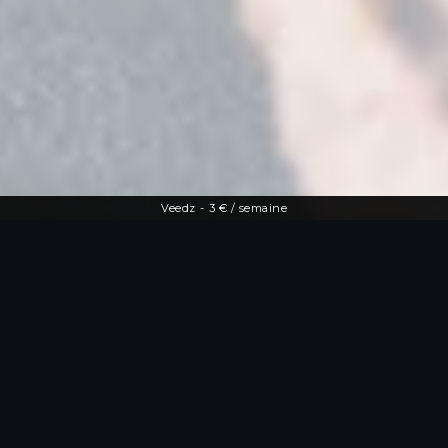
Veedz
-
3 € / semaine
Une offre diversifiée
Le streaming à
portée de main
De la dernière actu people aux vidéos
les plus drôles, Veedz répond à toutes
les envies. Tutos maquillage, TV en