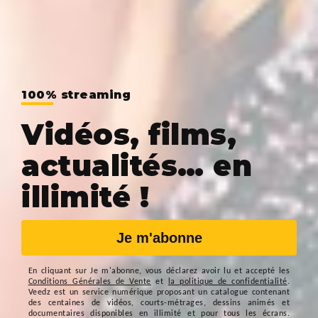
100% streaming
Vidéos, films,
actualités… en
illimité !
Je m'abonne
En cliquant sur
Je m'abonne
, vous déclarez avoir lu et accepté les
Conditions Générales de Vente
et
la politique de confidentialité
.
Veedz est un service numérique proposant un catalogue contenant
des centaines de vidéos, courts-métrages, dessins animés et
documentaires disponibles en illimité et pour tous les écrans.