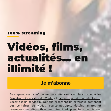
100% streaming
Vidéos, films,
actualités… en
illimité !
Je m'abonne
En cliquant sur
Je m'abonne
, vous déclarez avoir lu et accepté les
Conditions Générales de Vente
et
la politique de confidentialité
.
Veedz est un service numérique proposant un catalogue contenant
des centaines de vidéos, courts-métrages, dessins animés et
documentaires disponibles en illimité et pour tous les écrans.