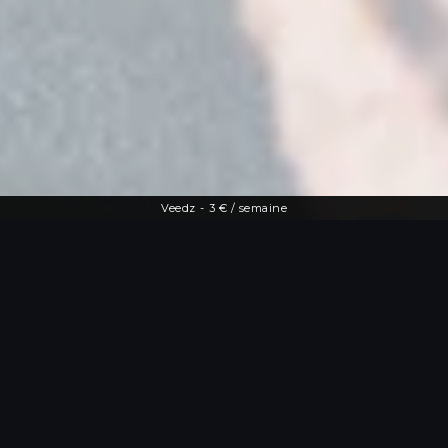
Veedz
-
3 € / semaine
Une offre diversifiée
Le streaming à
portée de main
De la dernière actu people aux vidéos
les plus drôles, Veedz répond à toutes
les envies. Tutos maquillage, TV en