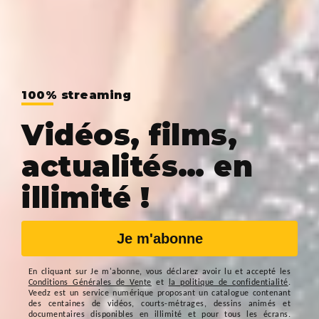
100% streaming
Vidéos, films,
actualités… en
illimité !
Je m'abonne
En cliquant sur
Je m'abonne
, vous déclarez avoir lu et accepté les
Conditions Générales de Vente
et
la politique de confidentialité
.
Veedz est un service numérique proposant un catalogue contenant
des centaines de vidéos, courts-métrages, dessins animés et
documentaires disponibles en illimité et pour tous les écrans.