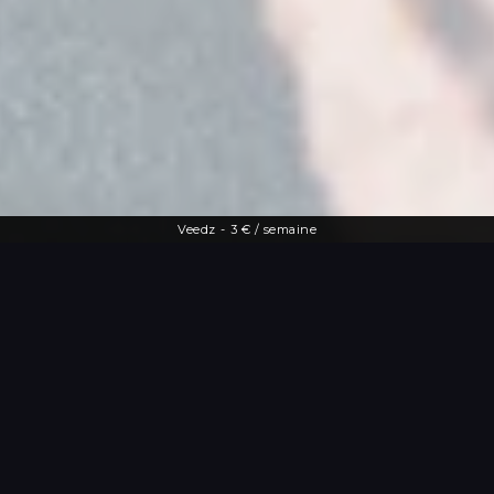
Veedz
-
3 € / semaine
Une offre diversifiée
Le streaming à
portée de main
De la dernière actu people aux vidéos
les plus drôles, Veedz répond à toutes
les envies. Tutos maquillage, TV en