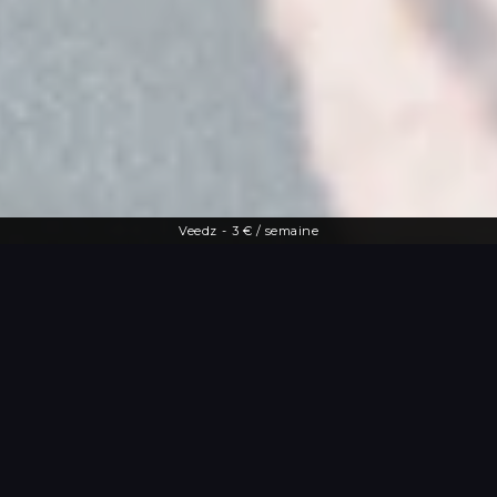
Veedz
-
3 € / semaine
Une offre diversifiée
Le streaming à
portée de main
De la dernière actu people aux vidéos
les plus drôles, Veedz répond à toutes
les envies. Tutos maquillage, TV en