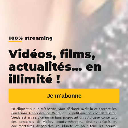
100% streaming
Vidéos, films,
actualités… en
illimité !
Je m'abonne
En cliquant sur
Je m'abonne
, vous déclarez avoir lu et accepté les
Conditions Générales de Vente
et
la politique de confidentialité
.
Veedz est un service numérique proposant un catalogue contenant
des centaines de vidéos, courts-métrages, dessins animés et
documentaires disponibles en illimité et pour tous les écrans.