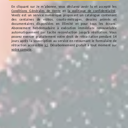
En cliquant sur
Je m'abonne
, vous déclarez avoir lu et accepté les
Conditions Générales de Vente
et
la politique de confidentialité
.
Veedz est un service numérique proposant un catalogue contenant
des centaines de vidéos, courts-métrages, dessins animés et
documentaires disponibles en illimité et pour tous les écrans.
Abonnement hebdomadaire à exécution immédiate renouvelable
automatiquement par tacite reconduction jusqu’à résiliation. Vous
pouvez exercer gratuitement votre droit de rétractation pendant 14
jours après la souscription au service en retournant le formulaire de
rétraction accessible
ici
. Désabonnement gratuit à tout moment sur
votre compte
.