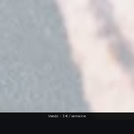
Veedz
-
3 € / semaine
Une offre diversifiée