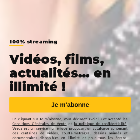
100% streaming
Vidéos, films,
actualités… en
illimité !
Je m'abonne
En cliquant sur
Je m'abonne
, vous déclarez avoir lu et accepté les
Conditions Générales de Vente
et
la politique de confidentialité
.
Veedz est un service numérique proposant un catalogue contenant
des centaines de vidéos, courts-métrages, dessins animés et
documentaires disponibles en illimité et pour tous les écrans.