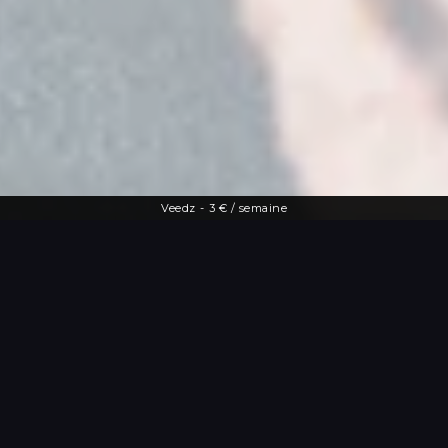
Veedz
-
3 € / semaine
Une offre diversifiée
Le streaming à
portée de main
De la dernière actu people aux vidéos
les plus drôles, Veedz répond à toutes
les envies. Tutos maquillage, TV en