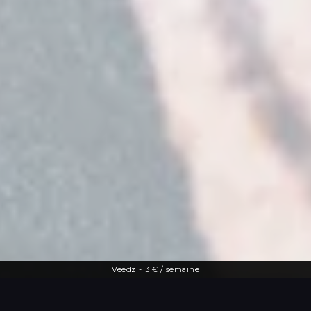
Veedz
-
3 € / semaine
Une offre diversifiée