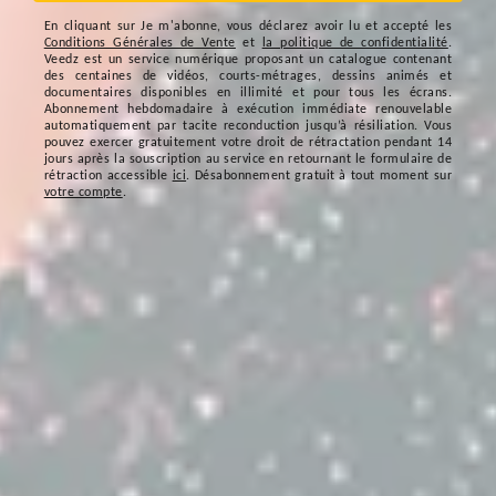
En cliquant sur
Je m'abonne
, vous déclarez avoir lu et accepté les
Conditions Générales de Vente
et
la politique de confidentialité
.
Veedz est un service numérique proposant un catalogue contenant
des centaines de vidéos, courts-métrages, dessins animés et
documentaires disponibles en illimité et pour tous les écrans.
Abonnement hebdomadaire à exécution immédiate renouvelable
automatiquement par tacite reconduction jusqu’à résiliation. Vous
pouvez exercer gratuitement votre droit de rétractation pendant 14
jours après la souscription au service en retournant le formulaire de
rétraction accessible
ici
. Désabonnement gratuit à tout moment sur
votre compte
.