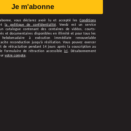
Je m'abonne
abonne
, vous déclarez avoir lu et accepté les
Conditions
et
la politique de confidentialité
.
Veedz est un service
n catalogue contenant des centaines de vidéos, courts-
s et documentaires disponibles en illimité et pour tous les
 hebdomadaire à exécution immédiate renouvelable
cite reconduction jusqu’à résiliation. Vous pouvez exercer
t de rétractation pendant 14 jours après la souscription au
le formulaire de rétraction accessible
ici
. Désabonnement
sur
votre compte
.