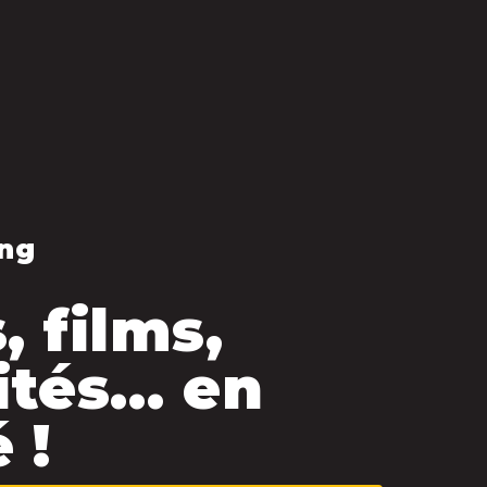
ng
, films,
ités… en
 !