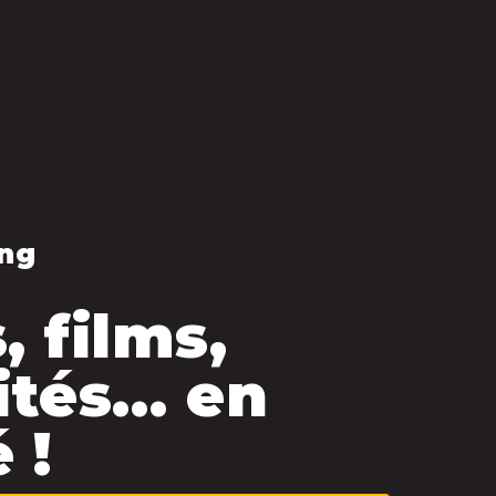
ng
, films,
ités… en
 !