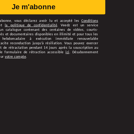
Je m'abonne
abonne
, vous déclarez avoir lu et accepté les
Conditions
et
la politique de confidentialité
.
Veedz est un service
n catalogue contenant des centaines de vidéos, courts-
s et documentaires disponibles en illimité et pour tous les
 hebdomadaire à exécution immédiate renouvelable
cite reconduction jusqu’à résiliation. Vous pouvez exercer
t de rétractation pendant 14 jours après la souscription au
le formulaire de rétraction accessible
ici
. Désabonnement
sur
votre compte
.