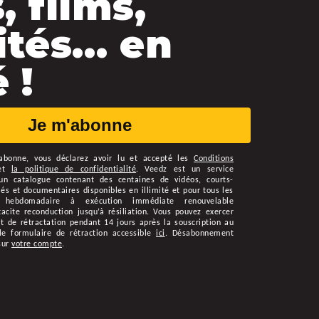
, films,
ités… en
 !
Je m'abonne
abonne
, vous déclarez avoir lu et accepté les
Conditions
et
la politique de confidentialité
.
Veedz est un service
n catalogue contenant des centaines de vidéos, courts-
s et documentaires disponibles en illimité et pour tous les
 hebdomadaire à exécution immédiate renouvelable
cite reconduction jusqu’à résiliation. Vous pouvez exercer
t de rétractation pendant 14 jours après la souscription au
le formulaire de rétraction accessible
ici
. Désabonnement
sur
votre compte
.