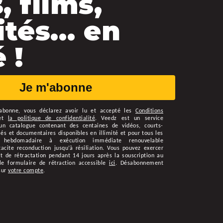
, films,
ités… en
 !
Je m'abonne
abonne
, vous déclarez avoir lu et accepté les
Conditions
et
la politique de confidentialité
.
Veedz est un service
n catalogue contenant des centaines de vidéos, courts-
s et documentaires disponibles en illimité et pour tous les
 hebdomadaire à exécution immédiate renouvelable
cite reconduction jusqu’à résiliation. Vous pouvez exercer
t de rétractation pendant 14 jours après la souscription au
le formulaire de rétraction accessible
ici
. Désabonnement
sur
votre compte
.