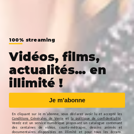
100% streaming
Vidéos, films,
actualités… en
illimité !
Je m'abonne
En cliquant sur
Je m'abonne
, vous déclarez avoir lu et accepté les
Conditions Générales de Vente
et
la politique de confidentialité
.
Veedz est un service numérique proposant un catalogue contenant
des centaines de vidéos, courts-métrages, dessins animés et
documentaires disponibles en illimité et pour tous les écrans.