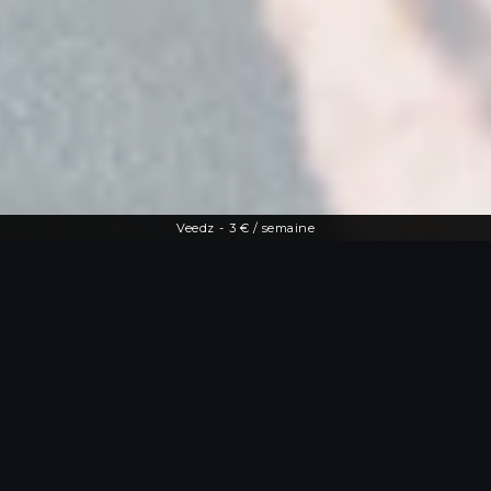
Veedz
-
3 € / semaine
Une offre diversifiée
Le streaming à
portée de main
De la dernière actu people aux vidéos
les plus drôles, Veedz répond à toutes
les envies. Tutos maquillage, TV en