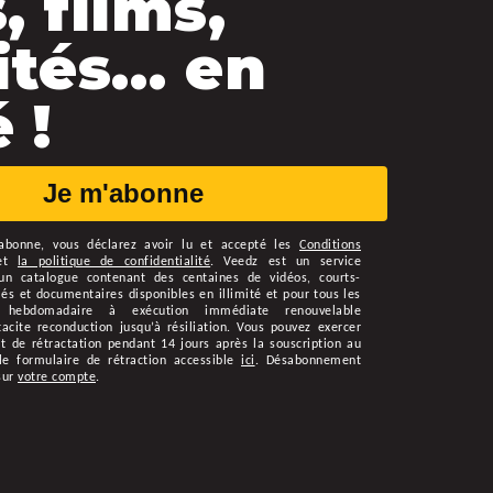
, films,
ités… en
 !
Je m'abonne
abonne
, vous déclarez avoir lu et accepté les
Conditions
et
la politique de confidentialité
.
Veedz est un service
n catalogue contenant des centaines de vidéos, courts-
s et documentaires disponibles en illimité et pour tous les
 hebdomadaire à exécution immédiate renouvelable
cite reconduction jusqu’à résiliation. Vous pouvez exercer
t de rétractation pendant 14 jours après la souscription au
le formulaire de rétraction accessible
ici
. Désabonnement
sur
votre compte
.