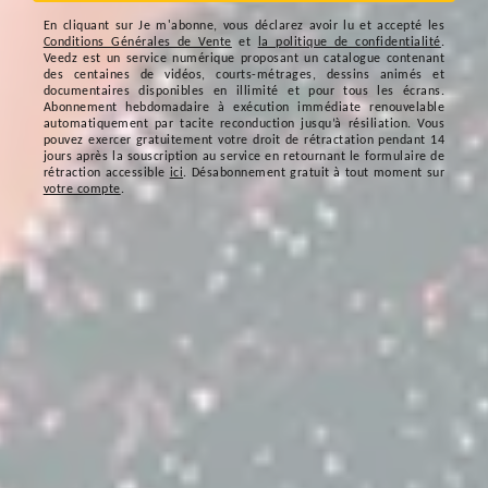
En cliquant sur
Je m'abonne
, vous déclarez avoir lu et accepté les
Conditions Générales de Vente
et
la politique de confidentialité
.
Veedz est un service numérique proposant un catalogue contenant
des centaines de vidéos, courts-métrages, dessins animés et
documentaires disponibles en illimité et pour tous les écrans.
Abonnement hebdomadaire à exécution immédiate renouvelable
automatiquement par tacite reconduction jusqu’à résiliation. Vous
pouvez exercer gratuitement votre droit de rétractation pendant 14
jours après la souscription au service en retournant le formulaire de
rétraction accessible
ici
. Désabonnement gratuit à tout moment sur
votre compte
.