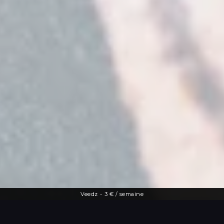
Veedz
-
3 € / semaine
Une offre diversifiée