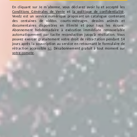
En cliquant sur
Je m'abonne
, vous déclarez avoir lu et accepté les
Conditions Générales de Vente
et
la politique de confidentialité
.
Veedz est un service numérique proposant un catalogue contenant
des centaines de vidéos, courts-métrages, dessins animés et
documentaires disponibles en illimité et pour tous les écrans.
Abonnement hebdomadaire à exécution immédiate renouvelable
automatiquement par tacite reconduction jusqu’à résiliation. Vous
pouvez exercer gratuitement votre droit de rétractation pendant 14
jours après la souscription au service en retournant le formulaire de
rétraction accessible
ici
. Désabonnement gratuit à tout moment sur
votre compte
.