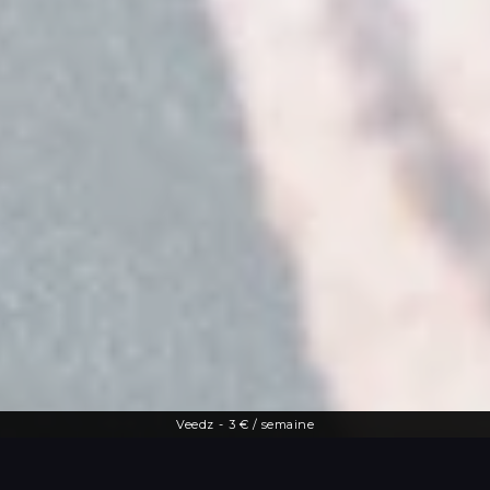
Veedz
-
3 € / semaine
Une offre diversifiée