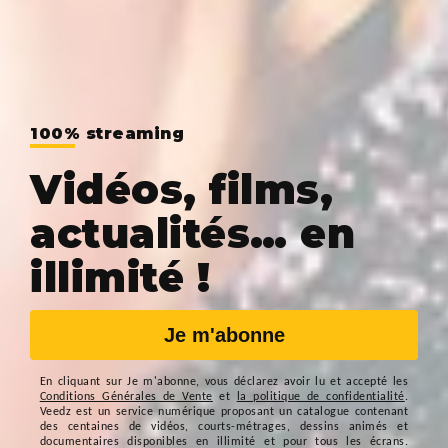
100% streaming
Vidéos, films,
actualités… en
illimité !
Je m'abonne
En cliquant sur
Je m'abonne
, vous déclarez avoir lu et accepté les
Conditions Générales de Vente
et
la politique de confidentialité
.
Veedz est un service numérique proposant un catalogue contenant
des centaines de vidéos, courts-métrages, dessins animés et
documentaires disponibles en illimité et pour tous les écrans.