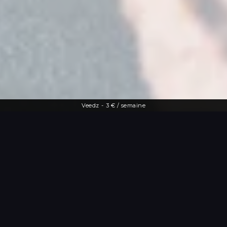
Veedz
-
3 € / semaine
Une offre diversifiée
Le streaming à
portée de main
De la dernière actu people aux vidéos
les plus drôles, Veedz répond à toutes
les envies. Tutos maquillage, TV en