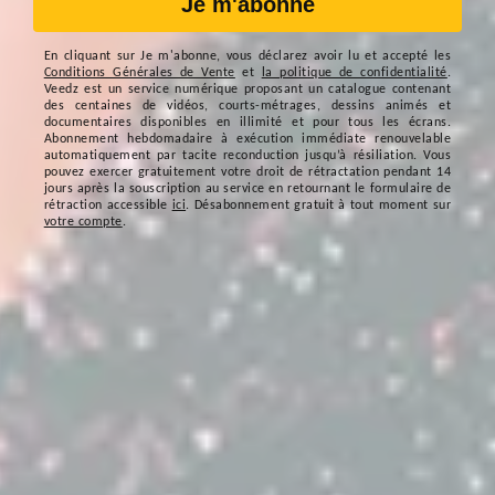
Je m'abonne
En cliquant sur
Je m'abonne
, vous déclarez avoir lu et accepté les
Conditions Générales de Vente
et
la politique de confidentialité
.
Veedz est un service numérique proposant un catalogue contenant
des centaines de vidéos, courts-métrages, dessins animés et
documentaires disponibles en illimité et pour tous les écrans.
Abonnement hebdomadaire à exécution immédiate renouvelable
automatiquement par tacite reconduction jusqu’à résiliation. Vous
pouvez exercer gratuitement votre droit de rétractation pendant 14
jours après la souscription au service en retournant le formulaire de
rétraction accessible
ici
. Désabonnement gratuit à tout moment sur
votre compte
.