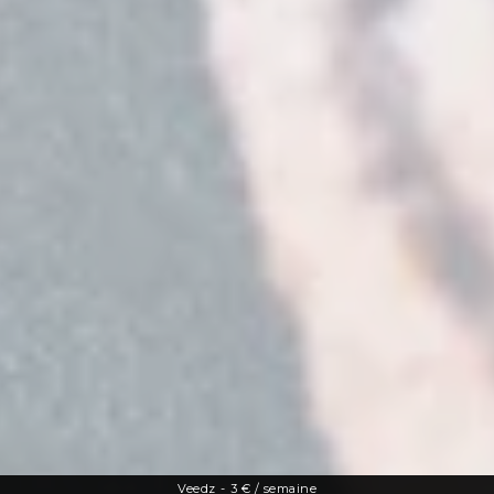
Veedz
-
3 € / semaine